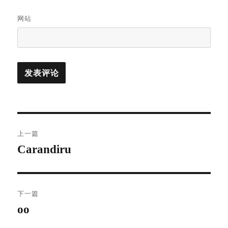
网站
文
上一篇
章
Carandiru
上
篇
导
文
航
章：
下一篇
oo
下
篇