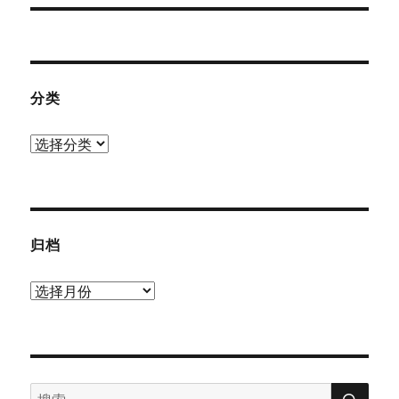
文
章：
分类
分
类
归档
归
档
搜
搜