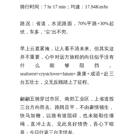
骑行时间：7 hr 17 min；均速：17.94Km/hr
路况：省道，水泥路面，70%平路+30%起
伏，车多，’尘’出不穷。
早上云遮雾掩，让人看不清未来。但其实这
并不重要，心中对远方旅程的向往似乎没有
什么能够阻挡。
seaforest+crystclover+fatum+康康+成语=赴三
台五壮士，义无反顾踏上了征程。
翩翩五骑穿过市区、南郊工业区，上省道投
三台方向而去。路阔且平，不由豪情顿生，
快马加鞭，以致有坡阻碍，也未能勒住缰
绳，直冲上去。见此良好情势，吾心下暗
喜：今日往返三台无忧矣。