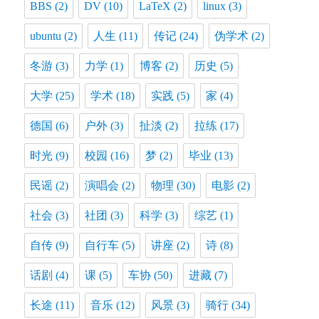
BBS
(2)
DV
(10)
LaTeX
(2)
linux
(3)
ubuntu
(2)
人生
(11)
传记
(24)
伪学术
(2)
冬游
(3)
力学
(1)
博客
(2)
历史
(5)
大学
(25)
学术
(18)
实践
(5)
家
(4)
德国
(6)
户外
(3)
扯淡
(2)
拉练
(17)
时光
(9)
校园
(16)
梦
(2)
毕业
(13)
民谣
(2)
演唱会
(2)
物理
(30)
电影
(2)
社会
(3)
社团
(3)
科学
(3)
综艺
(1)
自传
(9)
自行车
(5)
讲座
(2)
诗
(8)
话剧
(4)
课
(5)
车协
(50)
进藏
(7)
长途
(11)
音乐
(12)
风景
(3)
骑行
(34)