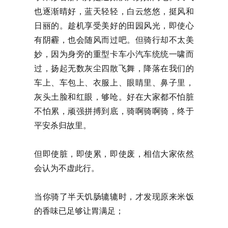
也逐渐晴好，蓝天轻轻，白云悠悠，挺风和
日丽的。趁机享受美好的田园风光，即使心
有阴霾，也会随风而过吧。但骑行却不太美
妙，因为身旁的重型卡车小汽车统统一啸而
过，扬起无数灰尘四散飞舞，降落在我们的
车上、车包上、衣服上、眼睛里、鼻子里，
灰头土脸和红眼，够呛。好在大家都不怕脏
不怕累，顽强拼搏到底，骑啊骑啊骑，终于
平安杀归故里。
但即使脏，即使累，即使废，相信大家依然
会认为不虚此行。
当你骑了半天饥肠辘辘时，才发现原来米饭
的香味已足够让胃满足；