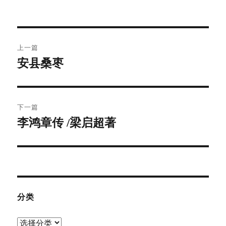
文
上一篇
章
安县桑枣
上
篇
导
文
航
章：
下一篇
李鸿章传 /梁启超著
下
篇
文
章：
分类
分