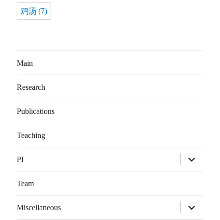
鸡汤
(7)
Main
Research
Publications
Teaching
展
PI
开
子
菜
Team
单
展
Miscellaneous
开