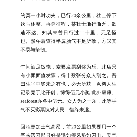
约莫一小时功夫，已行20余公里，壮士停下
饮马休整。再踏征程，某壮士渐行渐乏，欲
速不达。知其未曾日行过二十里，无足怪
也。然午后查得半属胎气不足所致，方叹其
不易与坚韧。
午间酒足饭饱，索要发票刮奖为乐。此店只
有小额面值发票，得十数张分众人刮之。吾
曰生平中奖未之有也，必无所获。岂料人生
记录竟于此开创，博得伍元小奖!此外康康、
seaforest亦各中伍元。众人为之一乐，此等手
气不买彩票愧对人民，惜终未遂。
回程更加士气高昂，前20公里如果要用一个
字来形容那只好是迅如疾风势如闪电。天气