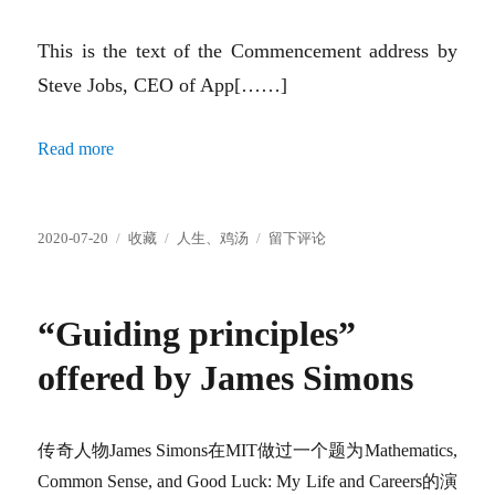
This is the text of the Commencement address by
Steve Jobs, CEO of App[……]
Read more
发
分
标
于
2020-07-20
收藏
人生
、
鸡汤
留下评论
布
类
签
Stanford
于
2005
Commencement
“Guiding principles”
address
offered by James Simons
传奇人物James Simons在MIT做过一个题为Mathematics,
Common Sense, and Good Luck: My Life and Careers的演