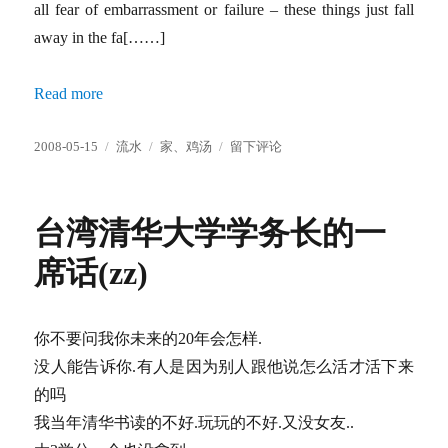
all fear of embarrassment or failure – these things just fall
away in the fa[……]
Read more
发
分
标
于
2008-05-15
流水
家
、
鸡汤
留下评论
布
类
签
Live
于
each
day
台湾清华大学学务长的一
as
if
席话(zz)
it
was
your
last
你不要问我你未来的20年会怎样.
没人能告诉你.有人是因为别人跟他说怎么活才活下来
的吗
我当年清华书读的不好.玩玩的不好.又没女友..