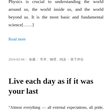
Physics is crucial to understanding the world
around us, the world inside us, and the world
beyond us. It is the most basic and fundamental
science[……]
Read more
发
分
标
于
2016-02-04
收藏
学术
、
物理
、
鸡汤
留下评论
布
类
签
Why
于
Study
Physics?
Live each day as if it was
your last
“Almost everything — all external expectations, all pride,