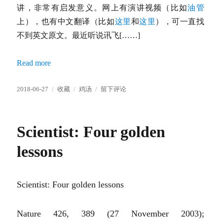
讲，非常有启发意义。网上有演讲视频（比如
油管
上），也有中文翻译（比如
这里
和
这里
），可一直找
不到英文原文。最近听说讯飞[……]
Read more
发
分
标
于
2018-06-27
收藏
鸡汤
留下评论
布
类
签
“Guiding
于
principles”
offered
Scientist: Four golden
by
James
lessons
Simons
Scientist: Four golden lessons
Nature 426, 389 (27 November 2003);