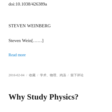
doi:10.1038/426389a
STEVEN WEINBERG
Steven Wein[……]
Read more
发
分
标
于
2016-02-04
收藏
学术
、
物理
、
鸡汤
留下评论
布
类
签
Scientist:
于
Four
golden
Why Study Physics?
lessons