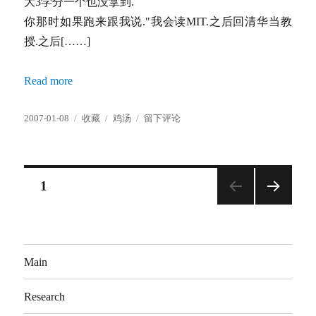
大3学分一个也没拿到.
你那时如果跑来跟我说."我会读MIT.之后回清华当教
授.之后[……]
Read more
发
分
标
于
2007-01-08
收藏
鸡汤
留下评论
布
类
签
台
于
湾
清
华
文
页
1
大
学
下一
章
学
页
务
分
长
Main
的
一
页
席
Research
话