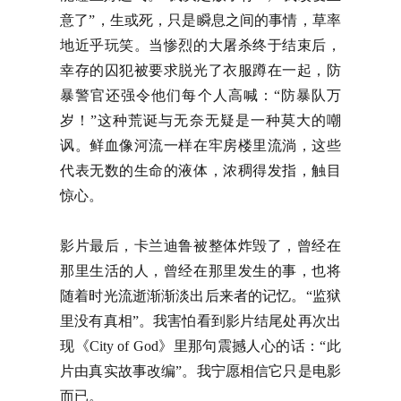
意了”，生或死，只是瞬息之间的事情，草率
地近乎玩笑。当惨烈的大屠杀终于结束后，
幸存的囚犯被要求脱光了衣服蹲在一起，防
暴警官还强令他们每个人高喊：“防暴队万
岁！”这种荒诞与无奈无疑是一种莫大的嘲
讽。鲜血像河流一样在牢房楼里流淌，这些
代表无数的生命的液体，浓稠得发指，触目
惊心。
影片最后，卡兰迪鲁被整体炸毁了，曾经在
那里生活的人，曾经在那里发生的事，也将
随着时光流逝渐渐淡出后来者的记忆。“监狱
里没有真相”。我害怕看到影片结尾处再次出
现《City of God》里那句震撼人心的话：“此
片由真实故事改编”。我宁愿相信它只是电影
而已。