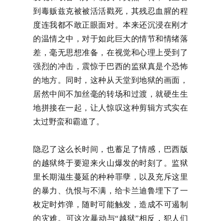
到毒贩兹克被被活活戳死，其残忍血腥的程
度连我都不敢正眼面对。本来还沉浸在刚才
的温情之中，对于如此巨大的情节和情绪落
差，毫无思想准备，在视觉和心理上受到了
强烈的冲击，震惊于巴西的监狱真是个恐怖
的地方。同时，这种从天堂到地狱的画面，
居然中间不加丝毫的转场和过渡，就硬生生
地拼接在一起，让人惊叹这种剪辑方式实在
太过野蛮和霸道了。
隐忍了这么长时间，也蓄足了情感，巴西版
的越狱终于要迎来火山爆发的时刻了。监狱
里长期滋生蔓延的种种罪孽，以及充斥这里
的暴力、仇恨与不满，给卡兰迪鲁埋下了一
枚定时炸弹，随时可能触发，造成不可遏制
的灾难。可这次暴动与“越狱”相反，犯人们