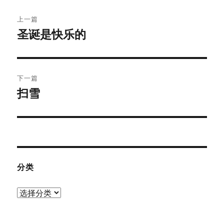
文
上一篇
章
圣诞是快乐的
上
篇
导
文
航
章：
下一篇
扫雪
下
篇
文
章：
分类
分
类