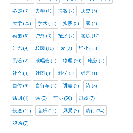
冬游
(3)
力学
(1)
博客
(2)
历史
(5)
大学
(25)
学术
(18)
实践
(5)
家
(4)
德国
(6)
户外
(3)
扯淡
(2)
拉练
(17)
时光
(9)
校园
(16)
梦
(2)
毕业
(13)
民谣
(2)
演唱会
(2)
物理
(30)
电影
(2)
社会
(3)
社团
(3)
科学
(3)
综艺
(1)
自传
(9)
自行车
(5)
讲座
(2)
诗
(8)
话剧
(4)
课
(5)
车协
(50)
进藏
(7)
长途
(11)
音乐
(12)
风景
(3)
骑行
(34)
鸡汤
(7)