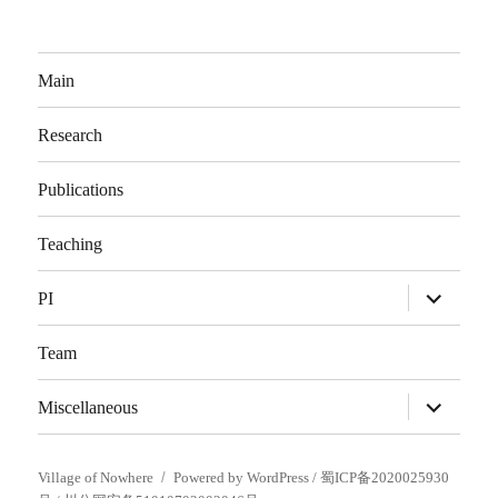
Main
Research
Publications
Teaching
展
PI
开
子
菜
Team
单
展
Miscellaneous
开
子
菜
单
Village of Nowhere
Powered by WordPress
/ 蜀ICP备2020025930