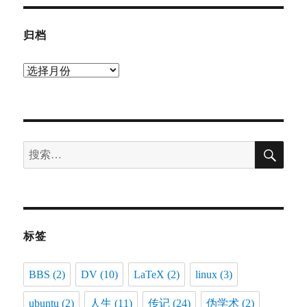
归档
归
档
搜
搜
索
索：
标签
BBS
(2)
DV
(10)
LaTeX
(2)
linux
(3)
ubuntu
(2)
人生
(11)
传记
(24)
伪学术
(2)