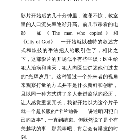
影片开始后的几十分钟里，波澜不惊，教室
里的人口流失率逐渐升高。前几节课看的电
影，如《The man who copied》和
《City of God》，一开始就以独特的叙述方
式和炫技的手法把人给吸引住了，相比之
下，这部影片的开场似乎有些平淡：医生给
犯人治病和聊天，犯人向医生讲述他们过去
的“光辉岁月”。这种通过一个外来者的视角
来观察打量的方式并不是什么新鲜和创新，
且以同一种方式讲了多人走进监狱的经历，
让人感觉重复冗长，我都开始以为这个片子
就一个超长版的“卡兰迪鲁——讲述咱囚犯自
己的故事”，一直到结束。但既然说了是个有
关越狱的事，那我等吧，肯定会有爆发的时
刻。