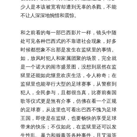
少人是本该被宽宥却遭到无辜的杀戮，不能
不让人深深地惋惜和震惊。
和之前看的每一部巴西影片一样，镜头中随
处可见各种巴西式的不靠谱社会现象，好多
时候都想象不出那是发生在监狱里的事情。
如，放风时犯人和家属团聚的场景，完全就
是一个诺大的闹市盛景图，没想到居然在监
狱里还能如此惬意欢庆生活，令人称奇；在
监狱里也能举行大型的足球赛事，从警察到
犯人，全民参与，且都很当真，比赛前奏国
歌等仪式更是煞有介事，仿佛在看一个正规
的足球赛，从这里也可看出巴西不愧为足球
王国，即使是在监狱，也要畅快的享受足球
带来的快乐；不仅如此，在监狱里还可以发
生性乱、暴力和贩毒等各种事件，且艾滋等