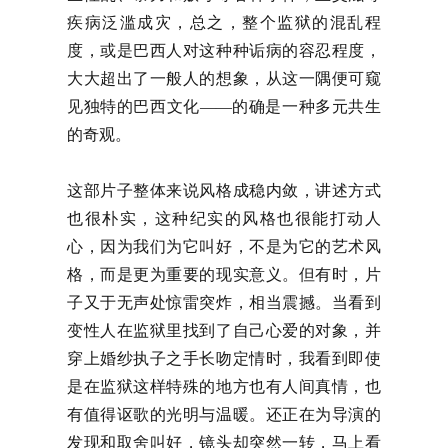
疾病泛滥成灾，总之，整个监狱的混乱程
度，或是巴西人对这种种诟病的容忍程度，
大大超出了一般人的想象，从这一隅便可窥
见独特的巴西文化——的确是一种多元共生
的奇观。
这部片子整体来说风格成稳内敛，讲述方式
也很朴实，这种纪实的风格也很能打动人
心，因为我们为它叫好，不是为它的艺术风
格，而是更为重要的现实意义。但有时，片
子又于无声处惊雷突炸，相当震撼。当看到
变性人在监狱里找到了自己心爱的对象，并
穿上婚纱执子之手长吻定情时，我看到即使
是在监狱这样特殊的地方也有人间真情，也
有值得讴歌的光明与温暖。还正在为导演的
发现和取舍叫好，镜头却突然一转，马上看