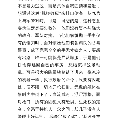
不是暴力逃脱，而是集体自我囚禁和发泄，
想通过这种“规模效应”来排山倒海，从气势
上与军警对峙。可是，可悲的是，这种恣意
妄为注定是要失败的，他们没有资本与强大
的政府、军队对抗。当他们纷纷抛下手中仅
有的钢刀时，面对镇压他们装备精良的防暴
警察，成了完完全全的手无寸铁之人，要想
有出路，唯一可能就是屈从顺服，于是他们
拼命奔逃回自己的牢房，想结束掉这场动
乱。可是强大的防暴铁蹄踏了进来，像冰冷
的机器一样，执行政府的命令，只要有囚犯
处，便不顾一切地开枪扫射。无数的躯体在
惨叫声中倒下了，血流成河，浮尸漂橹。面
对枪口，所有的囚犯只有恐惧。生死权的定
夺，全系于持枪人一念之间，却几乎没有人
能碰上好运气。“我决定放了你”，“我改变主