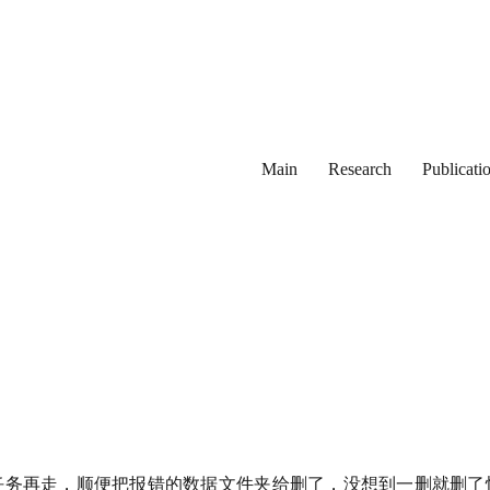
Main
Research
Publicati
任务再走，顺便把报错的数据文件夹给删了，没想到一删就删了