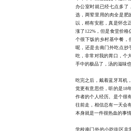
办公室时就已经七点多了
选，两荤里用的肉全是肥
以，稍有安慰，真是怀念
涨了122%，但是食堂价
个很下饭的乡村基中餐，
呢，还是去南门外吃点抄
吃，非常对我的胃口，个
手中的极品了，汤的滋味
吃完之后，戴着蓝牙耳机
觉更有意思些，听的是1
作者的个人经历。是个很
往前走，相信总有一天会
本身就是一件很热血的事
学校南门外的小吃街区非