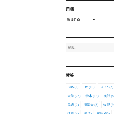
归档
归
档
搜
索：
标签
BBS
(2)
DV
(10)
LaTeX
(2)
大学
(25)
学术
(18)
实践
(5
民谣
(2)
演唱会
(2)
物理
(3
话剧
(4)
课
(5)
车协
(50)