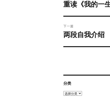
章
重读《我的一
上
篇
导
文
航
章：
下一篇
两段自我介绍
下
篇
文
章：
分类
分
类