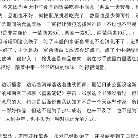
，本来因为今天中午食堂的饭菜吃得不满意（两荤一素套餐，
的，品相也不好，就把配菜挑着吃完了，数量也是少得可怜，
正常期间的食堂菜品，丰富得让我犯选择困难症；不过也不容易
格仍是非常廉价，一荤两素6元，两荤一素8元，两荤两素10元…
但考虑到这么晚了，吃了丰盛的米饭套餐会不会消化不了，进
手好了，主体是肉，富余蛋白质应该会好点吧。点了个中碗酸
大皮薄，很好入口，馅儿全是精品瘦肉，裹在抄手皮里白里透红
也很好，酸菜中带一丝丝碎椒的辣味，吃得很满意。
，边听播客，边沿着河岸溜达着曲线回家。最近日谈公园没啥新
8年的和南派三叔聊《盗墓笔记》宇宙，虽然这个书我没看过，但
有意思的人，特别是后面说自我认知并不是一个天赋型作家，所
有一部好作品，但这不是为了少年成名，也来不及了，也不是为
情，人到中年，也不失为一种对抗虚无的方式。
常繁华，店面花样繁多，虽然已经吃饱了，还是感受到了口腹