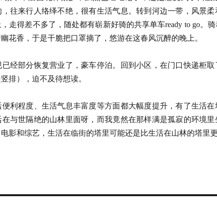
的，往来行人络绎不绝，很有生活气息。转到河边一带，风景柔
走得差不多了，随处都有崭新好骑的共享单车ready to go
清幽花香，于是干脆把口罩摘了，悠游在这春风沉醉的晚上。
现已经部分恢复营业了，豪车停泊。回到小区，在门口快递柜取
是竖排），迫不及待想读。
活便利程度、生活气息丰富度等方面都大幅度提升，有了生活在
活在与世隔绝的山林里面呀，而我竟然在那样满是孤寂的环境里
、电影和综艺，生活在临街的塔里可能还是比生活在山林的塔里