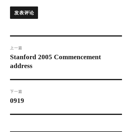
文
上一篇
章
Stanford 2005 Commencement
上
address
篇
导
文
航
章：
下一篇
0919
下
篇
文
章：