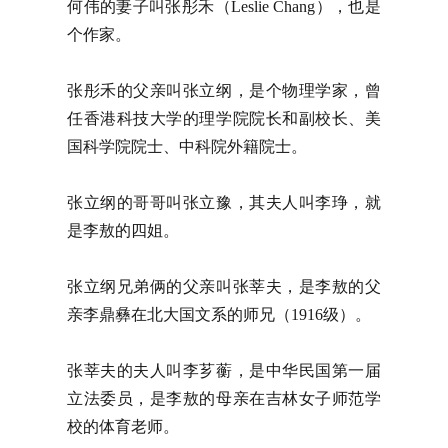
何伟的妻子叫张彤禾（Leslie Chang），也是
个作家。
张彤禾的父亲叫张立纲，是个物理学家，曾
任香港科技大学的理学院院长和副校长、美
国科学院院士、中科院外籍院士。
张立纲的哥哥叫张立豫，其夫人叫李琤，就
是李敖的四姐。
张立纲兄弟俩的父亲叫张莘夫，是李敖的父
亲李鼎彝在北大国文系的师兄（1916级）。
张莘夫的夫人叫李芗蘅，是中华民国第一届
立法委员，是李敖的母亲在吉林女子师范学
校的体育老师。