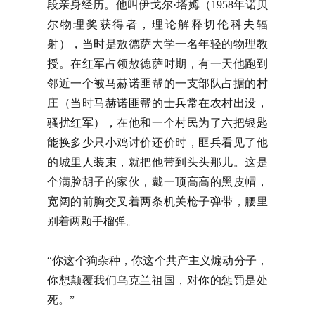
段亲身经历。他叫伊戈尔·塔姆（1958年诺贝
尔物理奖获得者，理论解释切伦科夫辐
射），当时是敖德萨大学一名年轻的物理教
授。在红军占领敖德萨时期，有一天他跑到
邻近一个被马赫诺匪帮的一支部队占据的村
庄（当时马赫诺匪帮的士兵常在农村出没，
骚扰红军），在他和一个村民为了六把银匙
能换多少只小鸡讨价还价时，匪兵看见了他
的城里人装束，就把他带到头头那儿。这是
个满脸胡子的家伙，戴一顶高高的黑皮帽，
宽阔的前胸交叉着两条机关枪子弹带，腰里
别着两颗手榴弹。
“你这个狗杂种，你这个共产主义煽动分子，
你想颠覆我们乌克兰祖国，对你的惩罚是处
死。”