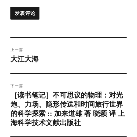
文
上一篇
章
大江大海
上
篇
导
文
航
章：
下一篇
［读书笔记］不可思议的物理：对光
下
炮、力场、隐形传送和时间旅行世界
篇
文
的科学探索 :: 加来道雄 著 晓颖 译 上
章：
海科学技术文献出版社