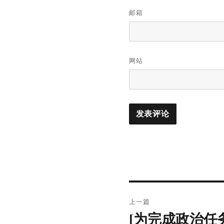
邮箱
网站
文
上一篇
章
[为完成政治任
上