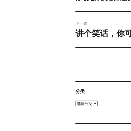
篇
导
文
航
章：
下一篇
讲个笑话，你
下
篇
文
章：
分类
分
类