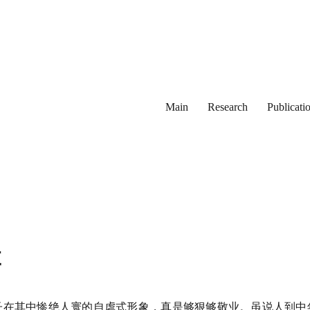
Main
Research
Publicati
李
子在其中惨绝人寰的自虐式形象，真是够狠够敬业。虽说人到中