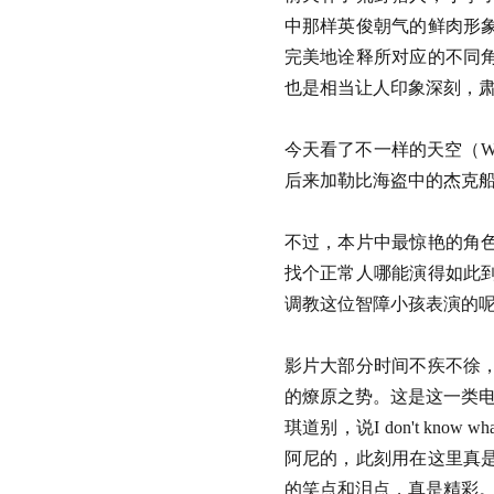
中那样英俊朝气的鲜肉形
完美地诠释所对应的不同
也是相当让人印象深刻，
今天看了不一样的天空（What's 
后来加勒比海盗中的杰克
不过，本片中最惊艳的角
找个正常人哪能演得如此
调教这位智障小孩表演的
影片大部分时间不疾不徐
的燎原之势。这是这一类电
琪道别，说I don't know wh
阿尼的，此刻用在这里真
的笑点和泪点，真是精彩