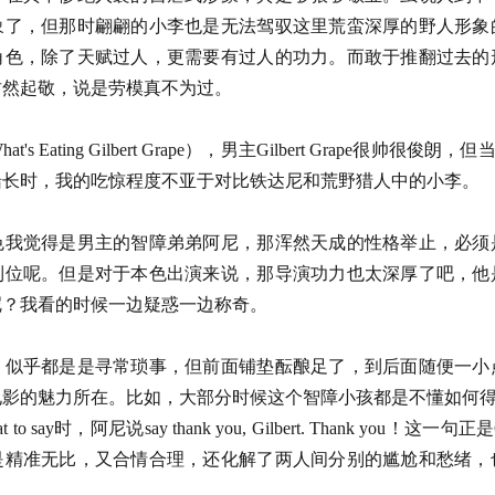
象了，但那时翩翩的小李也是无法驾驭这里荒蛮深厚的野人形象
角色，除了天赋过人，更需要有过人的功力。而敢于推翻过去的
肃然起敬，说是劳模真不为过。
Eating Gilbert Grape），男主Gilbert Grape很帅很俊朗
船长时，我的吃惊程度不亚于对比铁达尼和荒野猎人中的小李。
色我觉得是男主的智障弟弟阿尼，那浑然天成的性格举止，必须
到位呢。但是对于本色出演来说，那导演功力也太深厚了吧，他
呢？我看的时候一边疑惑一边称奇。
，似乎都是是寻常琐事，但前面铺垫酝酿足了，到后面随便一小
影的魅力所在。比如，大部分时候这个智障小孩都是不懂如何得体地说
at to say时，阿尼说say thank you, Gilbert. Thank you！
是精准无比，又合情合理，还化解了两人间分别的尴尬和愁绪，
。