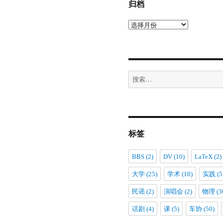
归档
归
档
搜
索：
标签
BBS
(2)
DV
(10)
LaTeX
(2)
大学
(25)
学术
(18)
实践
(5
民谣
(2)
演唱会
(2)
物理
(3
话剧
(4)
课
(5)
车协
(50)