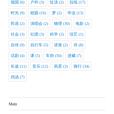
德国
(6)
户外
(3)
扯淡
(2)
拉练
(17)
时光
(9)
校园
(16)
梦
(2)
毕业
(13)
民谣
(2)
演唱会
(2)
物理
(30)
电影
(2)
社会
(3)
社团
(3)
科学
(3)
综艺
(1)
自传
(9)
自行车
(5)
讲座
(2)
诗
(8)
话剧
(4)
课
(5)
车协
(50)
进藏
(7)
长途
(11)
音乐
(12)
风景
(3)
骑行
(34)
鸡汤
(7)
Main