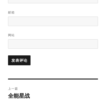
邮箱
网站
文
上一篇
章
全能星战
上
篇
导