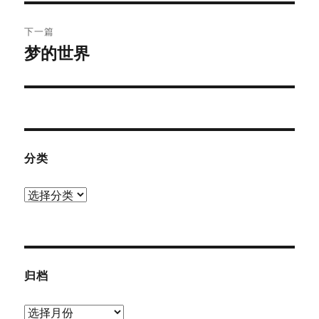
文
航
章：
下一篇
梦的世界
下
篇
文
章：
分类
分
类
归档
归