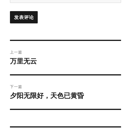
文
上一篇
章
万里无云
上
篇
导
文
航
章：
下一篇
夕阳无限好，天色已黄昏
下
篇
文
章：