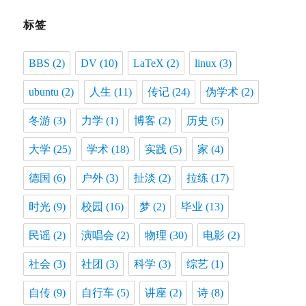
标签
BBS
(2)
DV
(10)
LaTeX
(2)
linux
(3)
ubuntu
(2)
人生
(11)
传记
(24)
伪学术
(2)
冬游
(3)
力学
(1)
博客
(2)
历史
(5)
大学
(25)
学术
(18)
实践
(5)
家
(4)
德国
(6)
户外
(3)
扯淡
(2)
拉练
(17)
时光
(9)
校园
(16)
梦
(2)
毕业
(13)
民谣
(2)
演唱会
(2)
物理
(30)
电影
(2)
社会
(3)
社团
(3)
科学
(3)
综艺
(1)
自传
(9)
自行车
(5)
讲座
(2)
诗
(8)