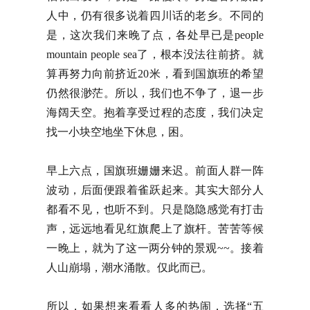
人中，仍有很多说着四川话的老乡。不同的
是，这次我们来晚了点，各处早已是people
mountain people sea了，根本没法往前挤。就
算再努力向前挤近20米，看到国旗班的希望
仍然很渺茫。所以，我们也不争了，退一步
海阔天空。抱着享受过程的态度，我们决定
找一小块空地坐下休息，困。
早上六点，国旗班姗姗来迟。前面人群一阵
波动，后面便跟着雀跃起来。其实大部分人
都看不见，也听不到。只是隐隐感觉有打击
声，远远地看见红旗爬上了旗杆。苦苦等候
一晚上，就为了这一两分钟的景观~~。接着
人山崩塌，潮水涌散。仅此而已。
所以，如果想来看看人多的热闹，选择“五