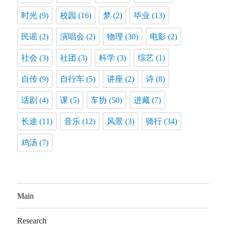
时光
(9)
校园
(16)
梦
(2)
毕业
(13)
民谣
(2)
演唱会
(2)
物理
(30)
电影
(2)
社会
(3)
社团
(3)
科学
(3)
综艺
(1)
自传
(9)
自行车
(5)
讲座
(2)
诗
(8)
话剧
(4)
课
(5)
车协
(50)
进藏
(7)
长途
(11)
音乐
(12)
风景
(3)
骑行
(34)
鸡汤
(7)
Main
Research