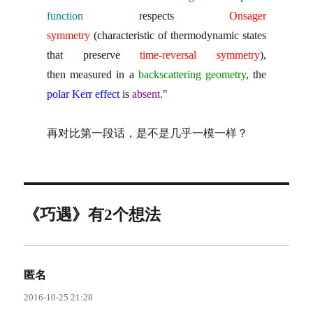
function
respects
Onsager
symmetry
(characteristic of thermodynamic states
that preserve
time-reversal symmetry
),
then measured in a
backscattering geometry
, the
polar Kerr effect
is
absent.
"
再对比第一段话，是不是几乎一模一样？
《巧遇》有2个想法
匿名
说
道：
2016-10-25 21:28