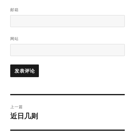
邮箱
网站
文
上一篇
章
近日几则
上
篇
导
文