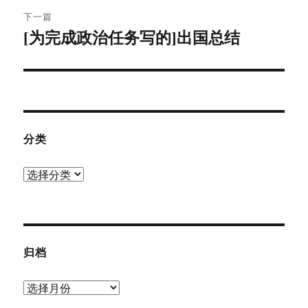
航
章：
下一篇
[为完成政治任务写的]出国总结
下
篇
文
章：
分类
分
类
归档
归
档