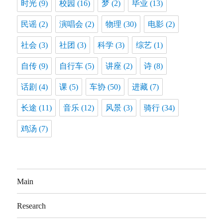
时光
(9)
校园
(16)
梦
(2)
毕业
(13)
民谣
(2)
演唱会
(2)
物理
(30)
电影
(2)
社会
(3)
社团
(3)
科学
(3)
综艺
(1)
自传
(9)
自行车
(5)
讲座
(2)
诗
(8)
话剧
(4)
课
(5)
车协
(50)
进藏
(7)
长途
(11)
音乐
(12)
风景
(3)
骑行
(34)
鸡汤
(7)
Main
Research