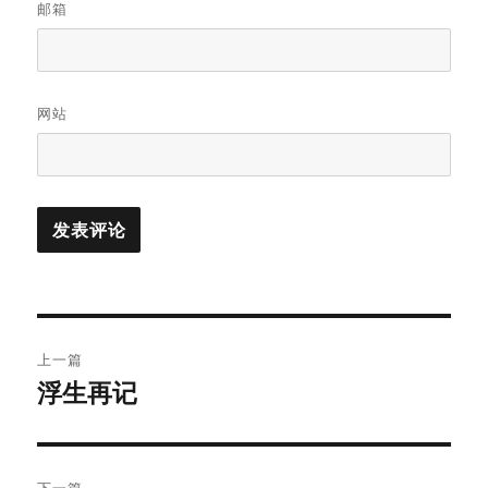
邮箱
网站
文
上一篇
章
浮生再记
上
篇
导
文
航
章：