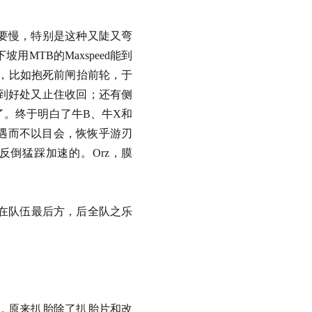
要慢，特别是这种又陡又弯
TB的Maxspeed能到
问题，比如抱死前闸抬前轮，于
到好处又止住收回；还有侧
。终于明白了牛B、牛X和
遇而不以目会，恢恢乎游刃
倒猛踩加速的。Orz，膜
进在队伍最后方，后全队之乐
，原来扒胎除了扒胎片和改