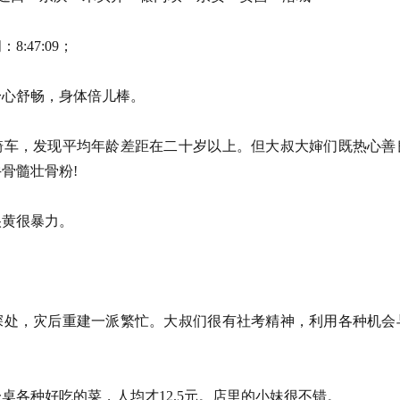
：8:47:09；
，身心舒畅，身体倍儿棒。
骑车，发现平均年龄差距在二十岁以上。但大叔大婶们既热心善
牛骨髓壮骨粉!
很黄很暴力。
汽车。
深处，灾后重建一派繁忙。大叔们很有社考精神，利用各种机会
一桌各种好吃的菜，人均才12.5元。店里的小妹很不错。