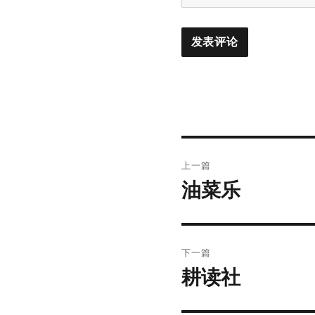
文
上一篇
章
油菜乐
上
篇
导
文
航
章：
下一篇
耕读社
下
篇
文