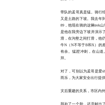
带队的孟哥真是猛。骑行
又是土路的下坡。我去年到
89，他现在骑的这辆tre
是他在我旁边下坡并演示
滑，在沟壑之间打滑，他
牛N（N不等于B和X）
有余。猛蹬冲刺，在山道
拜。
对了，可别以为孟哥是爱s
而乐，为大家安全出行
灾后重建的关系，市区
我补了一个胎，还贡献出