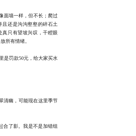
称像面墙一样，但不长；爬过
并且还是沟沟壑壑的碎石土
处真只有望坡兴叹，干瞪眼
足以释放所有情绪。
里是罚款50元，给大家买水
。
翠清幽，可能现在这里季节
一起合了影。我是不是加错组