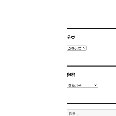
章：
分类
分
类
归档
归
档
搜