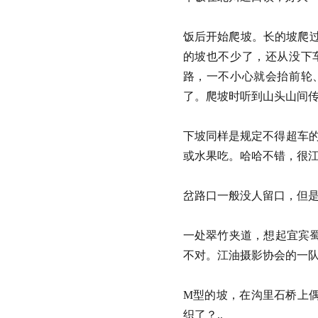
饭后开始爬坡。长的坡爬过
的坡也不少了，还从没下
路，一不小心就会抬前轮
了。爬坡时听到山头山间
下坡同样是规定不得超车的
或水果吃。哈哈不错，
岔路口一般没人留口
一处翠竹夹道，想起宜宾
不对。江油摄影协会的
M型的坡，在沟里石桥上偶
织了？..