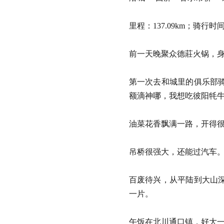
里程：137.09km；骑行时间
前一天晚聚众德莊火锅
第一次去和城里的俱乐部
额滴神哪，我想吃彼阳牦
油菜花香飘满一路，开得
吊桥很强大，还能过
百废待兴，从平陆到大山
一片。
午饭在北川通口镇，好大