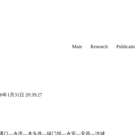
Main
Research
Publicati
1月31日 20:39:27
—-通口—永庆—木头井—辕门坝—永安—安昌—涪城