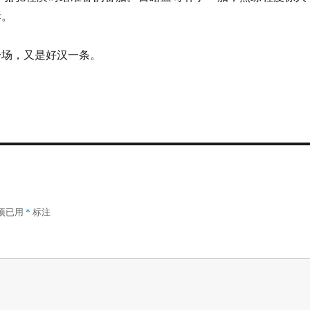
快拆。
一场，又是好汉一条。
项已用
*
标注