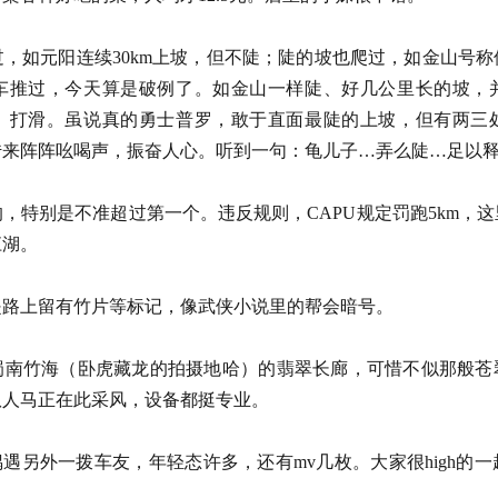
，如元阳连续30km上坡，但不陡；陡的坡也爬过，如金山号
车推过，今天算是破例了。如金山一样陡、好几公里长的坡，
、打滑。虽说真的勇士普罗，敢于直面最陡的上坡，但有两三
传来阵阵吆喝声，振奋人心。听到一句：龟儿子…弄么陡…
，特别是不准超过第一个。违反规则，CAPU规定罚跑5km，这
很江湖。
，但是路上留有竹片等标记，像武侠小说里的帮会暗号
蜀南竹海（卧虎藏龙的拍摄地哈）的翡翠长廊，可惜不似那般苍
一队人马正在此采风，设备都挺专业。
遇另外一拨车友，年轻态许多，还有mv几枚。大家很high的