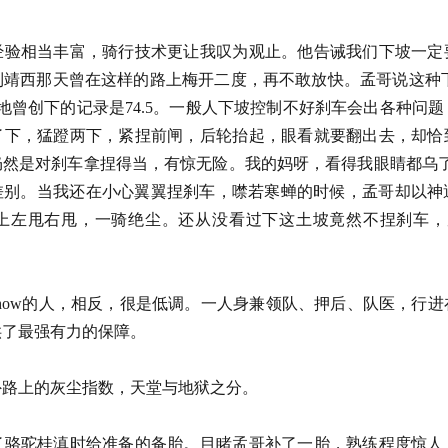
经验相当丰富，骑行技术更让我叹为观止。他告诫我们下坡一定
靖西那天曾在这样的路上梅开二度，再不敢放快。孟哥说这种下坡用M
k山地曾创下的记录是74.5。一般人下坡控制不好刹车会出各种
了下，猛蹬两下，紧捏前闸，后轮抬起，眼看就要翻出去，却恰
仍然是对刹车拿捏得当，有惊无险。我的妈呀，看得我眼睛都乌了
的差别。当我还在小心翼翼捏刹车，噤若寒蝉的时候，孟哥却以神
上左甩右甩，一骑绝尘。还从没看过下这土坡竟然不捏刹车，反
how的人，相反，很是低调。一人身兼领队、押后、队医，行
提供了最强有力的保障。
内外路上的灰尘指数，天堂与地狱之分。
了骆驼桂滇时给准备的备胎。目睹孟哥补了一胎，熟练程度惊人