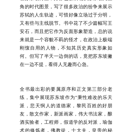
角的时代图景，写了很多政治的纷争来展示
苏轼的人生轨迹，可惜好像立场过于分明，
又有些与主线脱节。书中花了不少篇幅写王
安石，而且把它作为反面形象塑造，总的说
来就是一个容貌不羁的怪才，在政治上极端
刚愎自用的人物，不知其历史真实形象如
何。但写了半天一边倒的话，竟把苏东坡撇
在一边不提，看得人无趣而心急。
全书最出彩的要属原序和正文第三部分老
练，集中展现苏东坡作为“秉性难改的乐天
派，悲天悯人的道德家，黎民百姓的好朋
友，散文作家，新派画家，伟大书法家，酿
酒实验者，工程师，假道学的反对派，瑜伽
术的修炼者，佛教徒，士大夫，皇帝的秘