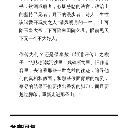
书，饮酒成癖者，心肠慈悲的法官，政治上
的坚持己见者，月下的漫步者，诗人，生性
诙谐爱开玩笑之人”清风明月的一生，“上可
陪玉皇大帝，下可陪卑田院乞儿。眼前见天
下无一个不大好人。”
作传为何？还是借李敖《胡适评传》之楔
子：“想从折戟沉沙里、残碑断简里、旧作遗
容里，去追摹那些一世之雄的往迹，追寻他
们的真相和假面，和那些假面背后的精灵…
摹寻的结果不但要找出香客的脚印，而且要
越过脚印，重新走进那圣山。”
发表回复