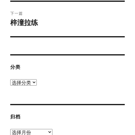
文
航
章：
下一篇
梓潼拉练
下
篇
文
章：
分类
分
类
归档
归