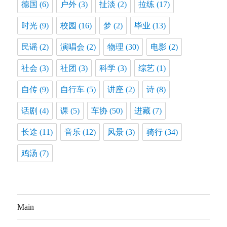
德国
(6)
户外
(3)
扯淡
(2)
拉练
(17)
时光
(9)
校园
(16)
梦
(2)
毕业
(13)
民谣
(2)
演唱会
(2)
物理
(30)
电影
(2)
社会
(3)
社团
(3)
科学
(3)
综艺
(1)
自传
(9)
自行车
(5)
讲座
(2)
诗
(8)
话剧
(4)
课
(5)
车协
(50)
进藏
(7)
长途
(11)
音乐
(12)
风景
(3)
骑行
(34)
鸡汤
(7)
Main