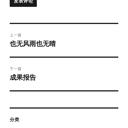
文
上一篇
章
也无风雨也无晴
上
篇
导
文
航
章：
下一篇
成果报告
下
篇
文
章：
分类