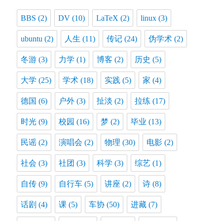
BBS
(2)
DV
(10)
LaTeX
(2)
linux
(3)
ubuntu
(2)
人生
(11)
传记
(24)
伪学术
(2)
冬游
(3)
力学
(1)
博客
(2)
历史
(5)
大学
(25)
学术
(18)
实践
(5)
家
(4)
德国
(6)
户外
(3)
扯淡
(2)
拉练
(17)
时光
(9)
校园
(16)
梦
(2)
毕业
(13)
民谣
(2)
演唱会
(2)
物理
(30)
电影
(2)
社会
(3)
社团
(3)
科学
(3)
综艺
(1)
自传
(9)
自行车
(5)
讲座
(2)
诗
(8)
话剧
(4)
课
(5)
车协
(50)
进藏
(7)