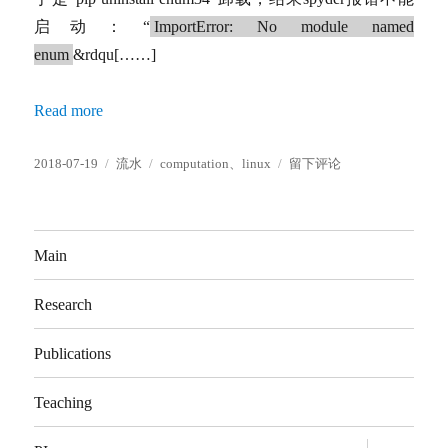
启动：“
ImportError: No module named
enum
&rdqu[……]
Read more
发
分
标
于
2018-07-19
流水
computation
、
linux
留下评论
布
类
签
spyder
于
编
辑
器
Main
自
动
Research
补
全
Publications
Teaching
展