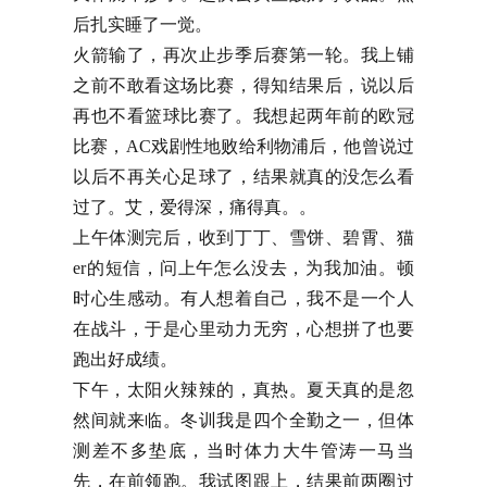
后扎实睡了一觉。
火箭输了，再次止步季后赛第一轮。我上铺
之前不敢看这场比赛，得知结果后，说以后
再也不看篮球比赛了。我想起两年前的欧冠
比赛，AC戏剧性地败给利物浦后，他曾说过
以后不再关心足球了，结果就真的没怎么看
过了。艾，爱得深，痛得真。。
上午体测完后，收到丁丁、雪饼、碧霄、猫
er的短信，问上午怎么没去，为我加油。顿
时心生感动。有人想着自己，我不是一个人
在战斗，于是心里动力无穷，心想拼了也要
跑出好成绩。
下午，太阳火辣辣的，真热。夏天真的是忽
然间就来临。冬训我是四个全勤之一，但体
测差不多垫底，当时体力大牛管涛一马当
先，在前领跑。我试图跟上，结果前两圈过