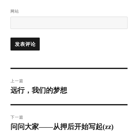
网站
文
上一篇
章
远行，我们的梦想
上
篇
导
文
航
章：
下一篇
问问大家——从押后开始写起(zz)
下
篇