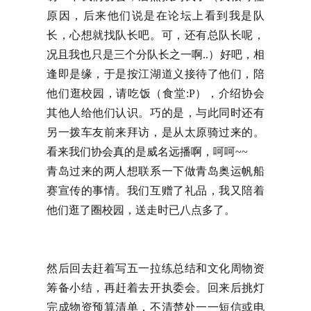
原因，后来他们说是在论坛上看到我是队
长，心想就找队长吧。可，还有总队长呢，
况且我也只是三个分队长之一啊..）好吧，相
逢即是缘，于是按江湖道义接待了他们，陪
他们逛校园，请吃饭（食堂:P），介绍协会
其他人给他们认识。巧的是，与此同时还有
另一拨车友前来拜访，是从太原骑过来的。
看来我们协会真的是威名远播啊，呵呵~~
青岛过来的两人想联系一下做青岛奥运帆船
赛宣传的事情。我们互赠了礼品，我又陪着
他们逛了圈校园，送走时已八点多了。
然后回去赶着写五一拉练总结和文化周物资
筹备小结，再赶着去开执委会。回来后挑灯
完成物资预算清单，不清楚处一一短信或电