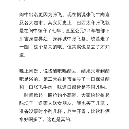
阆中出名更因为张飞。现在据说张飞牛肉遍
及各大超市。其实历史上，巴西太守张飞就
是在阆中镇守了七年，直至公元221年被部下
所害身首异处，身葬城中张飞墓。绕墓走了
一圈，这个是真的哦。但其实也是去了才知
道。
晚上闲逛，说找醋吧喝醋去。结果只看到醋
吧足浴的。第二天在超市品尝了一口保健醋
和一口张飞牛肉，味道口感皆是不同凡响。
一时间掀起一股抢购小高潮。大家纷纷拎起
醋坛子，送家人送女朋友。我也买了几瓶，
准备没事时小酌几杯，养生开胃，比饮料酒
水好喝多了。这也是真的。