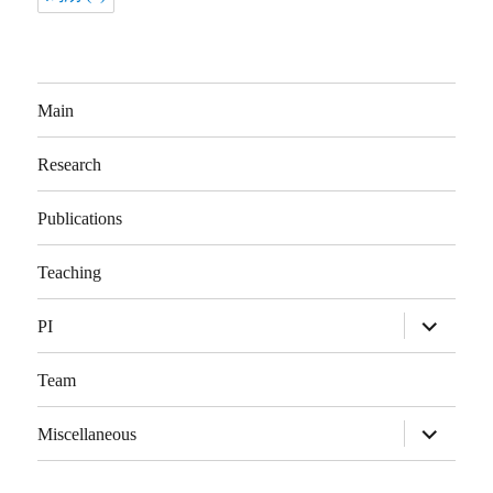
Main
Research
Publications
Teaching
展
PI
开
子
菜
Team
单
展
Miscellaneous
开
子
菜