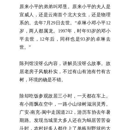
原来小平的弟弟叫邓垦。原来小平的夫人是
宣威人，还是云南首个北大女生，还是物理
系的。去年7月29日去世。“卓琳小邓小平12
岁，两人都属龙。1997年，时年93岁的邓小
平去世，12年后，同样也是93岁的卓琳去
世。”
陈列馆没呀么内容，讲解员没呀么故事。故
居老房子风貌朴实，不过有山有池有竹有古
树，环境的确是不错。
除却吃饭参观故居三小时，一天都在车上。
有小雨飘在空中，一路小山绿树滋润灵秀。
广安-南充-阆中走国道212，游历车协去年暑
期路。发现当城里大多人还在为蜗居苦苦奋
斗时，农村好多人都住上了单栋别野状的大