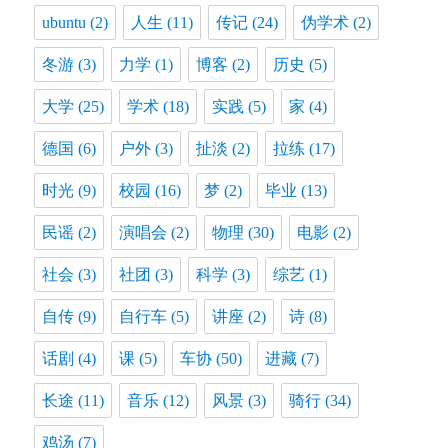
ubuntu
(2)
人生
(11)
传记
(24)
伪学术
(2)
冬游
(3)
力学
(1)
博客
(2)
历史
(5)
大学
(25)
学术
(18)
实践
(5)
家
(4)
德国
(6)
户外
(3)
扯淡
(2)
拉练
(17)
时光
(9)
校园
(16)
梦
(2)
毕业
(13)
民谣
(2)
演唱会
(2)
物理
(30)
电影
(2)
社会
(3)
社团
(3)
科学
(3)
综艺
(1)
自传
(9)
自行车
(5)
讲座
(2)
诗
(8)
话剧
(4)
课
(5)
车协
(50)
进藏
(7)
长途
(11)
音乐
(12)
风景
(3)
骑行
(34)
鸡汤
(7)