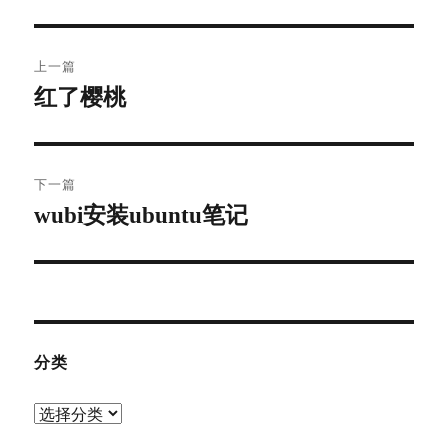
文
上一篇
章
红了樱桃
上
篇
导
文
航
章：
下一篇
wubi安装ubuntu笔记
下
篇
文
章：
分类
分
类