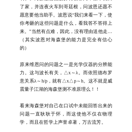
了家，并连夜火车到哥廷根，问波恩还愿不
愿意要他当助手。波恩说“我们来看一下，使
你考砸的这些问题是什么，看我答不答得上
来。”当然有点难，因此，没有理由送他走…
（其实波恩对海森堡的能力是完全有信心
的）
原来维恩问的问题之一是光学仪器的分辨能
力。这与波长有关，△x～λ。而依照德布罗
意关系λ～h/p，就有△x△p～h。这不就是威
震量子江湖的海森堡测不准原理么！！
看来海森堡对自己在口试中未能回答出来的
问题一直耿耿于怀，而这使他不仅在物理
学，而且在哲学上声誉卓著，万古流芳。