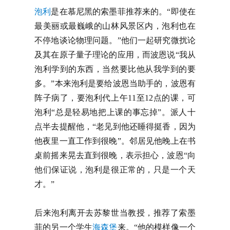
泡利
是在慕尼黑的索墨菲推荐来的。“即使在
最美丽或最巍峨的山林风景区内，泡利也在
不停地谈论物理问题。”他们一起研究微扰论
及其在原子量子理论的应用，而波恩说“我从
泡利学到的东西，当然要比他从我学到的要
多。”本来泡利是要给波恩当助手的，波恩有
阵子病了，要泡利代上午11至12点的课，可
泡利“总是轻易地把上课的事忘掉”。派人十
点半去提醒他，“老见到他还睡得挺香，因为
他夜里一直工作到很晚”。邻居见他晚上在书
桌前摇来晃去直到很晚，表示担心，波恩“向
他们保证说，泡利是很正常的，只是一个天
才。”
后来泡利离开去苏黎世当教授，推荐了索墨
菲的另一个学生
海森堡
来。“他的模样像一个