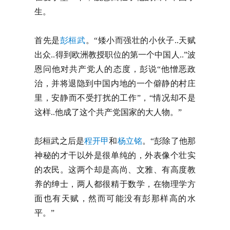
生。
首先是
彭桓武
。“矮小而强壮的小伙子..天赋
出众..得到欧洲教授职位的第一个中国人..”波
恩问他对共产党人的态度，彭说“他憎恶政
治，并将退隐到中国内地的一个僻静的村庄
里，安静而不受打扰的工作”，“情况却不是
这样..他成了这个共产党国家的大人物。”
彭桓武之后是
程开甲
和
杨立铭
。“彭除了他那
神秘的才干以外是很单纯的，外表像个壮实
的农民。这两个却是高尚、文雅、有高度教
养的绅士，两人都很精于数学，在物理学方
面也有天赋，然而可能没有彭那样高的水
平。”