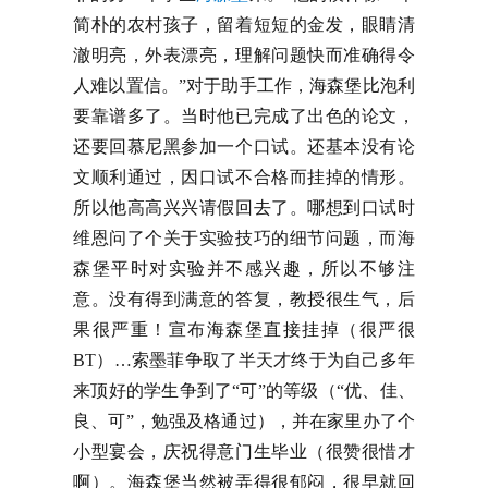
简朴的农村孩子，留着短短的金发，眼睛清
澈明亮，外表漂亮，理解问题快而准确得令
人难以置信。”对于助手工作，海森堡比泡利
要靠谱多了。当时他已完成了出色的论文，
还要回慕尼黑参加一个口试。还基本没有论
文顺利通过，因口试不合格而挂掉的情形。
所以他高高兴兴请假回去了。哪想到口试时
维恩问了个关于实验技巧的细节问题，而海
森堡平时对实验并不感兴趣，所以不够注
意。没有得到满意的答复，教授很生气，后
果很严重！宣布海森堡直接挂掉（很严很
BT）…索墨菲争取了半天才终于为自己多年
来顶好的学生争到了“可”的等级（“优、佳、
良、可”，勉强及格通过），并在家里办了个
小型宴会，庆祝得意门生毕业（很赞很惜才
啊）。海森堡当然被弄得很郁闷，很早就回