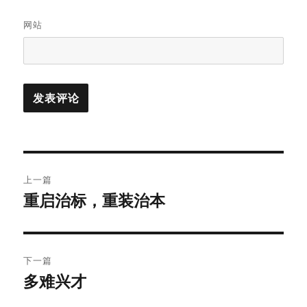
网站
文
上一篇
章
重启治标，重装治本
上
篇
导
文
航
章：
下一篇
多难兴才
下
篇