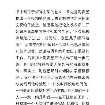
书中写关于矩阵力学的创立，首先是海森堡
提出一个模糊的想法，去剑桥讲学之际把论
文扔给了波恩。波恩帮他把论文发表后，开
始思考海森堡的符号相乘的意义，“不久就极
深地陷了进去，成天想，夜里几乎睡不着
觉”，后来突然明白这只不过是他已熟悉掌握
的矩阵运算。然后波恩和约丹做出了重要的
工作。后来加上海森堡三个人作了进一步完
善。但“现代教科书毫无例外写的海森堡矩
阵…事实上，海森堡那时对矩阵力学懂得很
少，而不得不学习它..”海森堡也在获得诺贝
尔奖后写信给波恩：“好长时间没给您写信..
一部分原因是我对您问心有愧..由于我们三个
人——您、约丹和我——在哥廷根的工作，
只有我一个人得到了诺贝尔奖..我相信，所有