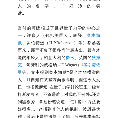
人的名字。”好冷的笑
话..
当时的哥廷根成了世界量子力学的中心之
一，许多人（包括美国人，康登、
奥本海
默
、罗伯特逊（H.P.Robertson）等）都慕名
而来，那里汇集了很多当时最杰出、最有才
能的年轻人，如意大利的
费米
、英国的
狄拉
克
、匈牙利的威格纳（E.Wigner）和
冯·诺依
曼
等。文中提到奥本海默“是个才华横溢的
人，且自知在某些方面很高明，但这令人别
扭，也招致麻烦..在量子力学讨论班里，经常
打断发言者，不管是谁，对我也不例外..还走
到黑板旁，拿起粉笔说道：‘使用以下方法要
好得多…’”这招到其他人的抵制。波恩很为
难，最后还是想法制止了他。后来奥本海默