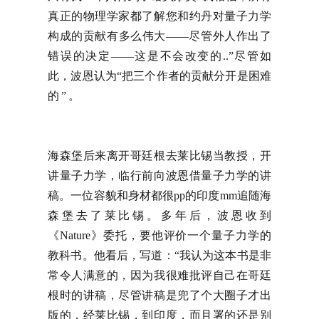
真正的物理学家都了解您和约丹对量子力学
构成的贡献有多么伟大——尽管外人作出了
错误的决定——这是不会改变的..”尽管如
此，波恩认为“把三个作者的贡献分开是困难
的”。
海森堡后来离开哥廷根去莱比锡当教授，开
讲量子力学，临行前向波恩借量子力学的讲
稿。一位容貌和身材都很pp的印度mm追随海
森堡去了莱比锡。多年后，波恩收到
《Nature》委托，要他评价一个量子力学的
教科书。他看后，写道：“我认为这本书是非
常令人满意的，因为我很难批评自己在哥廷
根时的讲稿，尽管讲稿是兜了个大圈子才出
版的，经莱比锡，到印度，而且署的还是别